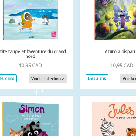
tite taupe et l'aventure du grand
Azuro a disparu
nord
10,95 CAD
10,95 CAD
ès 3 ans
Dès 3 ans
Voir la collection >
Voir la 