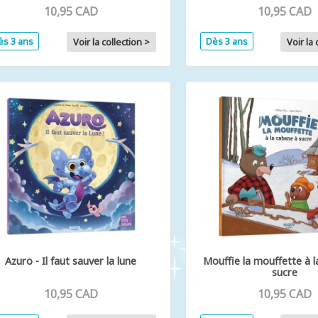
10,95 CAD
10,95 CAD
ès 3 ans
Dès 3 ans
Voir la collection >
Voir la 
Azuro - Il faut sauver la lune
Mouffie la mouffette à 
sucre
10,95 CAD
10,95 CAD