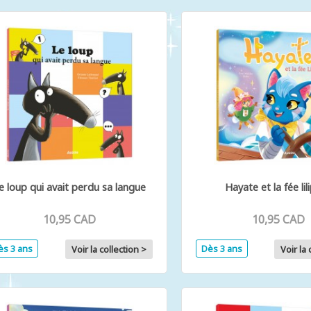
e loup qui avait perdu sa langue
Hayate et la fée lil
10,95 CAD
10,95 CAD
ès 3 ans
Dès 3 ans
Voir la collection >
Voir la 