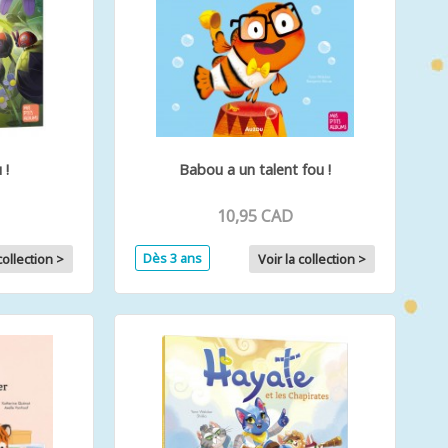
 !
Babou a un talent fou !
10,95 CAD
Dès 3 ans
collection >
Voir la collection >