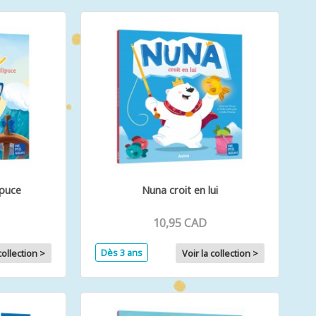
ipuce
Nuna croit en lui
10,95 CAD
Dès 3 ans
collection >
Voir la collection >