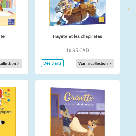
ater
Hayate et les chapirates
10,95 CAD
Dès 3 ans
collection >
Voir la collection >