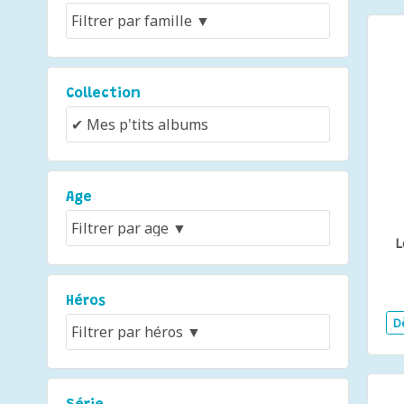
Collection
Age
L
Héros
D