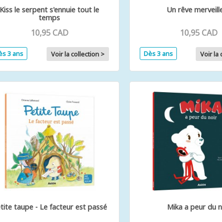
Kiss le serpent s'ennuie tout le
Un rêve merveill
temps
10,95 CAD
10,95 CAD
ès 3 ans
Dès 3 ans
Voir la collection >
Voir la 
tite taupe - Le facteur est passé
Mika a peur du n