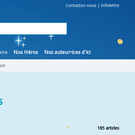
Contactez-nous
|
Infolettre
aire
Nos Héros
Nos auteur•ices d'ici
gue
s
185 articles