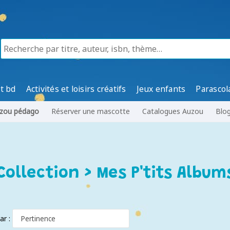
t bd
Activités et loisirs créatifs
Jeux enfants
Parascol
zou pédago
Réserver une mascotte
Catalogues Auzou
Blo
Collection > Mes P'tits Album
par :