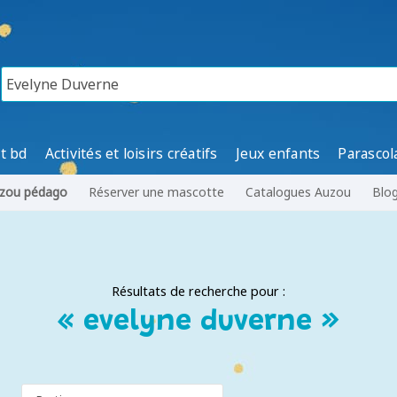
t bd
Activités et loisirs créatifs
Jeux enfants
Parascol
zou pédago
Réserver une mascotte
Catalogues Auzou
Blo
Résultats de recherche pour :
« evelyne duverne »