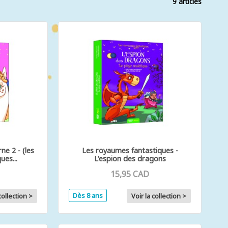
9 articles
ne 2 - (les
Les royaumes fantastiques -
ues...
L'espion des dragons
15,95 CAD
Dès 8 ans
collection >
Voir la collection >