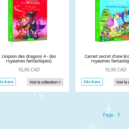
L'espion des dragons 4 - (les
Carnet secret d'une lico
royaumes fantastiques)
royaumes fantastiq
15,95 CAD
15,95 CAD
ès 8 ans
Dès 8 ans
Voir la collection >
Voir la 
Page
1