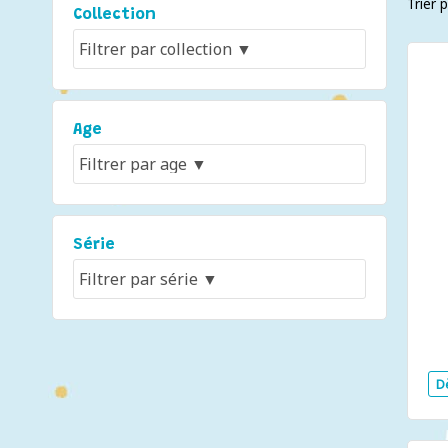
Trier 
Collection
Age
Série
D