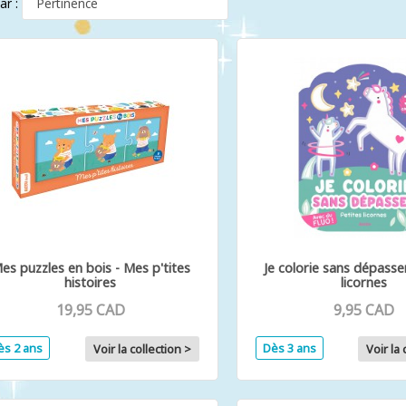
par :
es puzzles en bois - Mes p'tites
Je colorie sans dépasser
histoires
licornes
19,95 CAD
9,95 CAD
ès 2 ans
Dès 3 ans
Voir la collection >
Voir la 