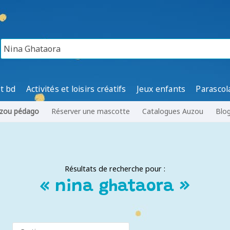
t bd
Activités et loisirs créatifs
Jeux enfants
Parascol
zou pédago
Réserver une mascotte
Catalogues Auzou
Blo
Résultats de recherche pour :
« nina ghataora »