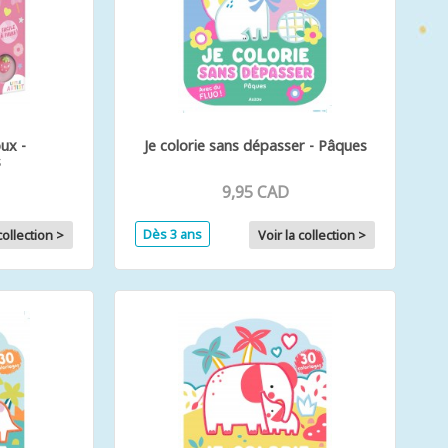
ux -
Je colorie sans dépasser - Pâques
s
9,95 CAD
Dès 3 ans
collection >
Voir la collection >