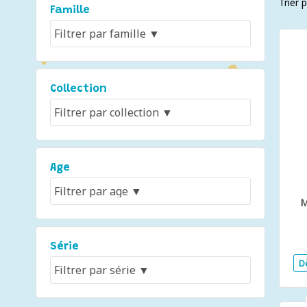
Trier 
Famille
Collection
Age
M
Série
D