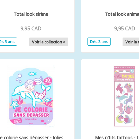
Total look sirène
Total look anim
9,95 CAD
9,95 CAD
ès 3 ans
Dès 3 ans
Voir la collection >
Voir la 
Je colorie sans dépasser - Jolies
Mes p'tits tattoos - 