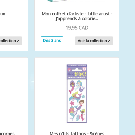
aux
Mon coffret d'artiste - Little artist -
J'apprends à colorie...
19,95 CAD
Dès 3 ans
collection >
Voir la collection >
Licornes
Mes p'tits tattoos - Sirènes