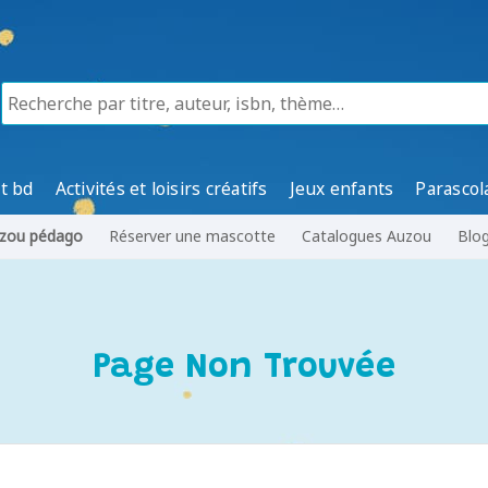
t bd
Activités et loisirs créatifs
Jeux enfants
Parascol
zou pédago
Réserver une mascotte
Catalogues Auzou
Blo
Page Non Trouvée