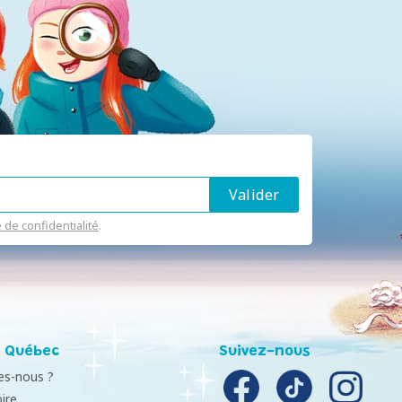
e de confidentialité
.
 Québec
Suivez-nous
s-nous ?
ire