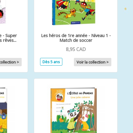
e - Super
Les héros de 1re année - Niveau 1 -
 rêves...
Match de soccer
8,95 CAD
Dès 5 ans
collection >
Voir la collection >