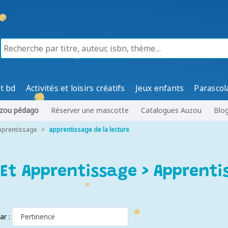
t bd
Activités et loisirs créatifs
Jeux enfants
Parascol
zou pédago
Réserver une mascotte
Catalogues Auzou
Blo
apprentissage
apprentissage de la lecture
 Et Apprentissage > Apprenti
par :