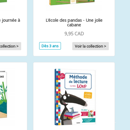
e journée à
L'école des pandas - Une jolie
cabane
9,95 CAD
Dès 3 ans
collection >
Voir la collection >