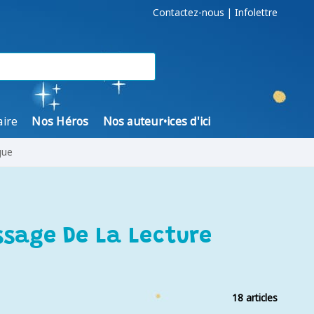
Contactez-nous
|
Infolettre
aire
Nos Héros
Nos auteur•ices d'ici
gue
ssage De La Lecture
18 articles