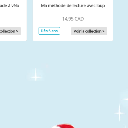
lade à vélo
Ma méthode de lecture avec loup
14,95 CAD
Dès 5 ans
collection >
Voir la collection >