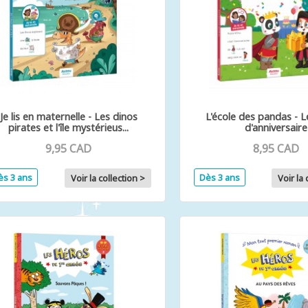
Je lis en maternelle - Les dinos
L'école des pandas - 
pirates et l'île mystérieus...
d'anniversaire
9,95 CAD
8,95 CAD
ès 3 ans
Dès 3 ans
Voir la collection >
Voir la 