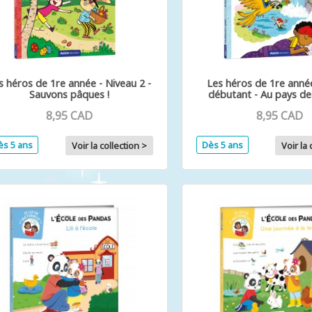
s héros de 1re année - Niveau 2 -
Les héros de 1re anné
Sauvons pâques !
débutant - Au pays des
8,95 CAD
8,95 CAD
ès 5 ans
Dès 5 ans
Voir la collection >
Voir la 