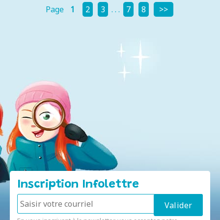
Page
1
2
3
. . .
7
8
Inscription Infolettre