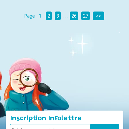
Page
1
2
3
. . .
26
27
Inscription Infolettre