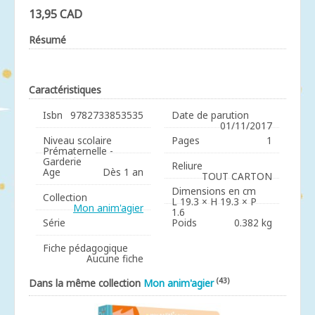
13,95 CAD
Résumé
Caractéristiques
Isbn
9782733853535
Date de parution
01/11/2017
Niveau scolaire
Pages
1
Prématernelle -
Garderie
Reliure
Age
Dès 1 an
TOUT CARTON
Dimensions en cm
Collection
L 19.3 × H 19.3 × P
Mon anim'agier
1.6
Série
Poids
0.382 kg
Fiche pédagogique
Aucune fiche
(43)
Dans la même collection
Mon anim'agier