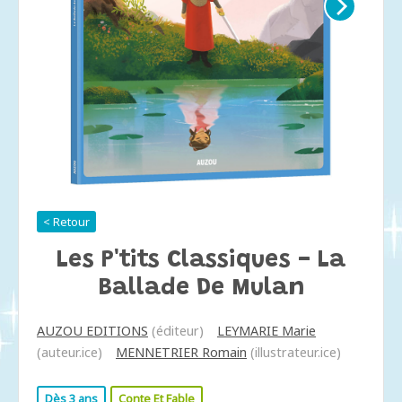
< Retour
Les P'tits Classiques - La
Ballade De Mulan
AUZOU EDITIONS
(éditeur)
LEYMARIE Marie
(auteur.ice)
MENNETRIER Romain
(illustrateur.ice)
Dès 3 ans
Conte Et Fable