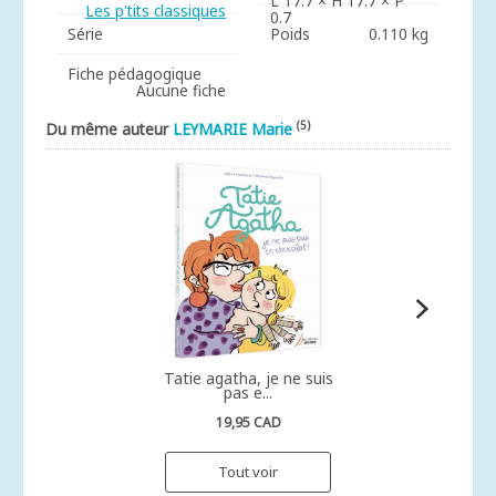
L 17.7 × H 17.7 × P
Les p'tits classiques
0.7
Série
Poids
0.110 kg
Fiche pédagogique
Aucune fiche
(5)
Du même auteur
LEYMARIE Marie
Tatie agatha, je ne suis
pas e...
19,95 CAD
Tout voir