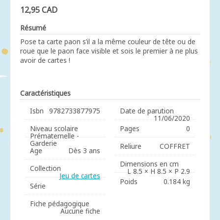
12,95 CAD
Résumé
Pose ta carte paon s’il a la même couleur de tête ou de
roue que le paon face visible et sois le premier à ne plus
avoir de cartes !
Caractéristiques
Isbn
9782733877975
Date de parution
11/06/2020
Niveau scolaire
Pages
0
Prématernelle -
Garderie
Reliure
COFFRET
Age
Dès 3 ans
Dimensions en cm
Collection
L 8.5 × H 8.5 × P 2.9
Jeu de cartes
Poids
0.184 kg
Série
Fiche pédagogique
Aucune fiche