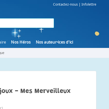
Contactez-nous
|
Infolettre
aire
Nos Héros
Nos auteur•ices d'ici
gue
joux - Mes Merveilleux
r)