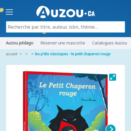
Auzou pédago
Réserver une mascotte
Catalogues Auzou
accueil
les p'tits classiques - le petit chaperon rouge