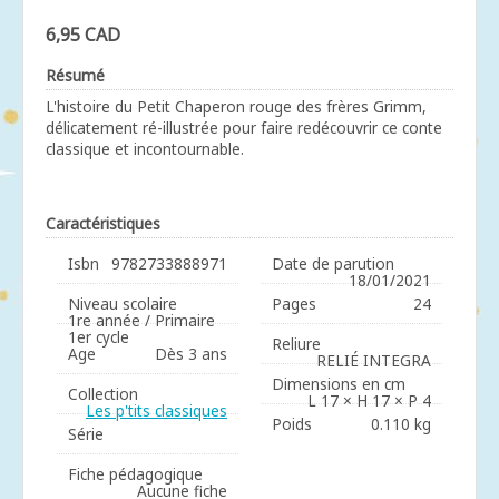
6,95 CAD
Résumé
L'histoire du Petit Chaperon rouge des frères Grimm,
délicatement ré-illustrée pour faire redécouvrir ce conte
classique et incontournable.
Caractéristiques
Isbn
9782733888971
Date de parution
18/01/2021
Niveau scolaire
Pages
24
1re année / Primaire
1er cycle
Reliure
Age
Dès 3 ans
RELIÉ INTEGRA
Dimensions en cm
Collection
L 17 × H 17 × P 4
Les p'tits classiques
Poids
0.110 kg
Série
Fiche pédagogique
Aucune fiche