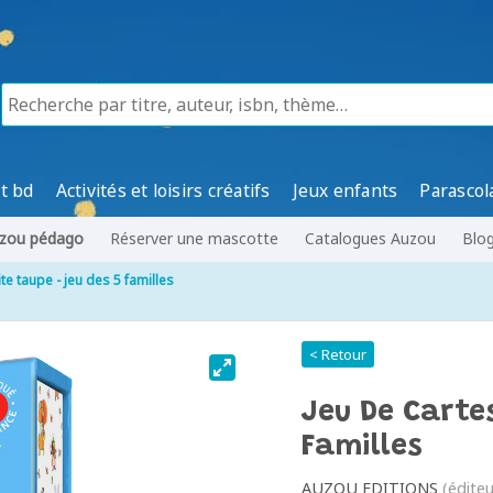
t bd
Activités et loisirs créatifs
Jeux enfants
Parascol
zou pédago
Réserver une mascotte
Catalogues Auzou
Blo
ite taupe - jeu des 5 familles
< Retour
Jeu De Cartes
Familles
AUZOU EDITIONS
(éditeu