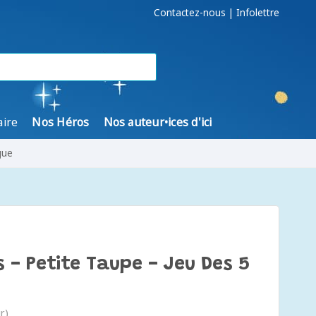
Contactez-nous
|
Infolettre
aire
Nos Héros
Nos auteur•ices d'ici
gue
 - Petite Taupe - Jeu Des 5
r)