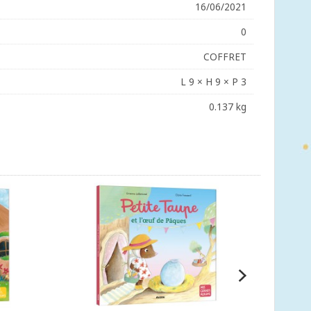
16/06/2021
0
COFFRET
L 9 × H 9 × P 3
0.137 kg