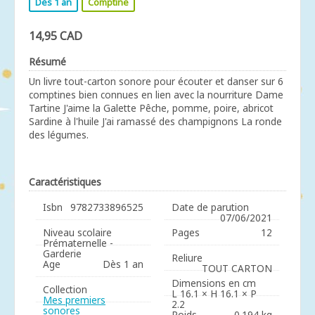
Dès 1 an
Comptine
14,95 CAD
Résumé
Un livre tout-carton sonore pour écouter et danser sur 6
comptines bien connues en lien avec la nourriture Dame
Tartine J'aime la Galette Pêche, pomme, poire, abricot
Sardine à l'huile J'ai ramassé des champignons La ronde
des légumes.
Caractéristiques
Isbn
9782733896525
Date de parution
07/06/2021
Niveau scolaire
Pages
12
Prématernelle -
Garderie
Reliure
Age
Dès 1 an
TOUT CARTON
Dimensions en cm
Collection
L 16.1 × H 16.1 × P
Mes premiers
2.2
sonores
Poids
0.194 kg