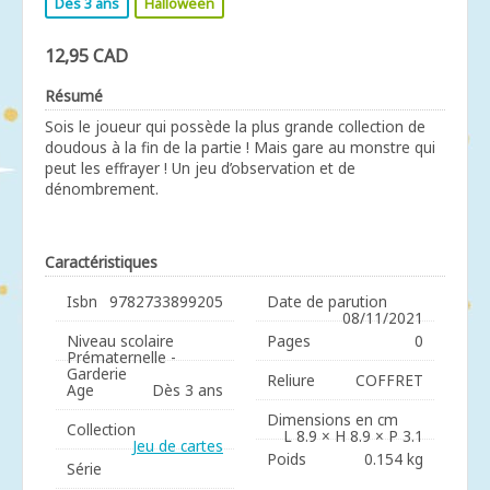
Dès 3 ans
Halloween
12,95 CAD
Résumé
Sois le joueur qui possède la plus grande collection de
doudous à la fin de la partie ! Mais gare au monstre qui
peut les effrayer ! Un jeu d’observation et de
dénombrement.
Caractéristiques
Isbn
9782733899205
Date de parution
08/11/2021
Niveau scolaire
Pages
0
Prématernelle -
Garderie
Reliure
COFFRET
Age
Dès 3 ans
Dimensions en cm
Collection
L 8.9 × H 8.9 × P 3.1
Jeu de cartes
Poids
0.154 kg
Série