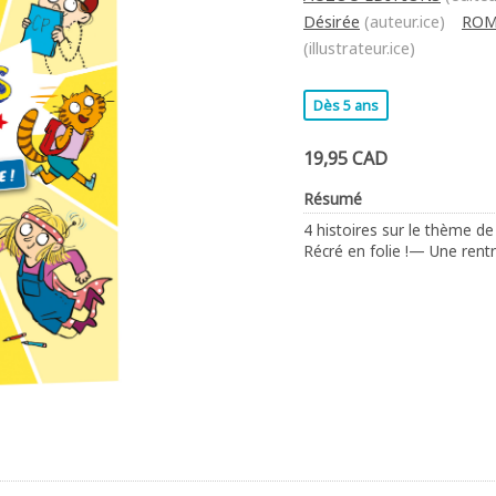
Désirée
(auteur.ice)
ROMA
(illustrateur.ice)
Dès 5 ans
19,95 CAD
Résumé
4 histoires sur le thème de 
Récré en folie !— Une rent