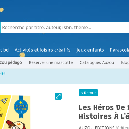
t bd
Activités et loisirs créatifs
Jeux enfants
Parascol
zou pédago
Réserver une mascotte
Catalogues Auzou
Blo
le !
< Retour
Les Héros De 
Histoires À L'
AUZOU EDITIONS
(éditeu