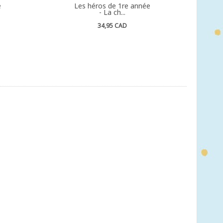
e
Les héros de 1re année
- La ch...
34,95 CAD