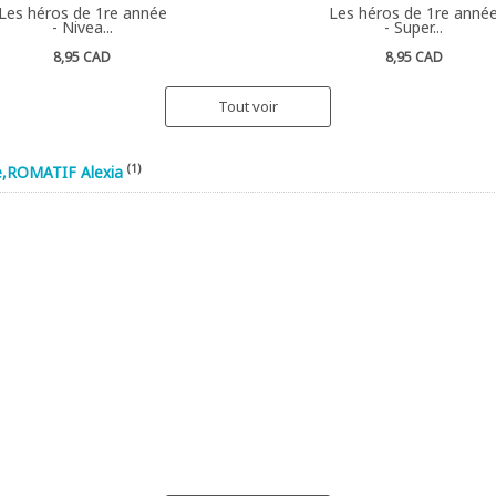
Les héros de 1re année
Les héros de 1re anné
- Nivea...
- Super...
8,95 CAD
8,95 CAD
Tout voir
(1)
,ROMATIF Alexia