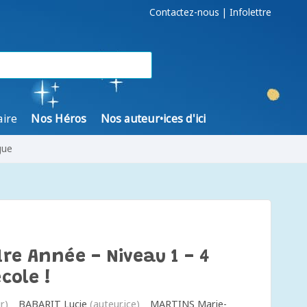
Contactez-nous
|
Infolettre
aire
Nos Héros
Nos auteur•ices d'ici
gue
1re Année - Niveau 1 - 4
école !
r)
BABARIT Lucie
(auteur.ice)
MARTINS Marie-