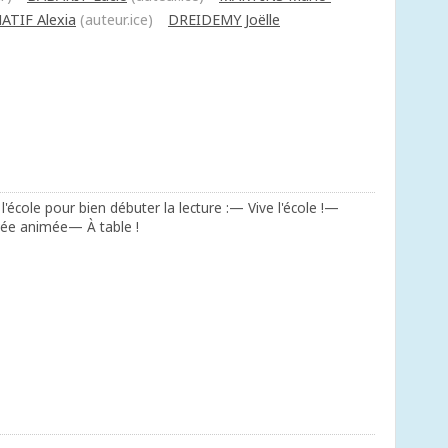
TIF Alexia
(auteur.ice)
DREIDEMY Joëlle
l'école pour bien débuter la lecture :— Vive l'école !—
rée animée— À table !