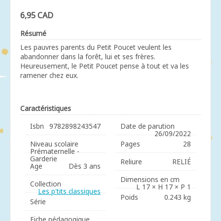
6,95 CAD
Résumé
Les pauvres parents du Petit Poucet veulent les
abandonner dans la forêt, lui et ses frères.
Heureusement, le Petit Poucet pense à tout et va les
ramener chez eux.
Caractéristiques
Isbn
9782898243547
Date de parution
26/09/2022
Niveau scolaire
Pages
28
Prématernelle -
Garderie
Reliure
RELIÉ
Age
Dès 3 ans
Dimensions en cm
Collection
L 17 × H 17 × P 1
Les p'tits classiques
Poids
0.243 kg
Série
Fiche pédagogique