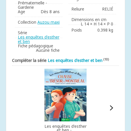
Prématernelle -
Garderie
Reliure
RELIÉ
Age
Dès 8 ans
Dimensions en cm
Collection
Auzou maxi
L 14 × H 14 × P 0
Poids
0.398 kg
Série
Les enquêtes d'esther
et ben
Fiche pédagogique
Aucune fiche
(10)
Compléter la série
Les enquêtes d'esther et ben
Les enquêtes d'esther
et ben -...