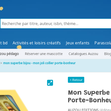
t bd
Activités et loisirs créatifs
Jeux enfants
Parascol
zou pédago
Réserver une mascotte
Catalogues Auzou
Blo
mon superbe bijou - mon joli collier porte-bonheur
< Retour
Mon Superbe B
Porte-Bonhe
AUZOU EDITIONS
(éditeu