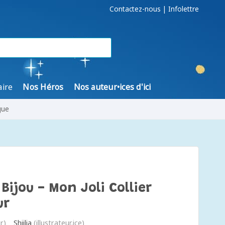
Contactez-nous
|
Infolettre
aire
Nos Héros
Nos auteur•ices d'ici
gue
ijou - Mon Joli Collier
ur
r)
Shiilia
(illustrateur.ice)