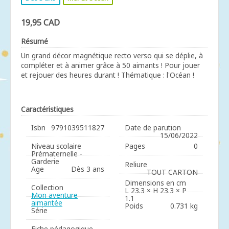
19,95 CAD
Résumé
Un grand décor magnétique recto verso qui se déplie, à
compléter et à animer grâce à 50 aimants ! Pour jouer
et rejouer des heures durant ! Thématique : l'Océan !
Caractéristiques
Isbn
9791039511827
Date de parution
15/06/2022
Niveau scolaire
Pages
0
Prématernelle -
Garderie
Reliure
Age
Dès 3 ans
TOUT CARTON
Dimensions en cm
Collection
L 23.3 × H 23.3 × P
Mon aventure
1.1
aimantée
Poids
0.731 kg
Série
Fiche pédagogique