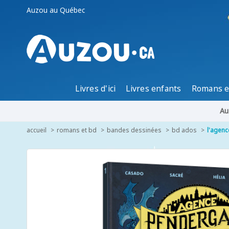
Auzou au Québec
Livres d'ici
Livres enfants
Romans e
Au
accueil
romans et bd
bandes dessinées
bd ados
l'agenc