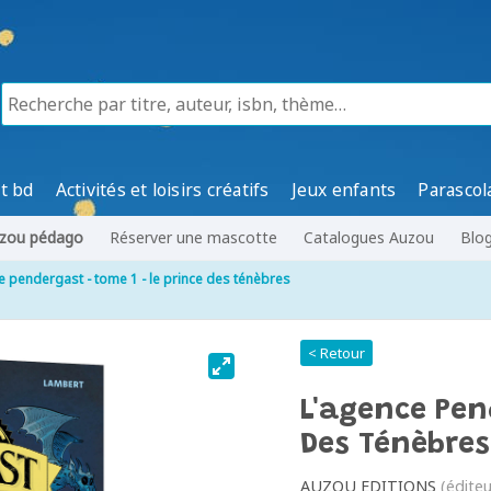
t bd
Activités et loisirs créatifs
Jeux enfants
Parascol
zou pédago
Réserver une mascotte
Catalogues Auzou
Blo
e pendergast - tome 1 - le prince des ténèbres
< Retour
L'agence Pen
Des Ténèbres
AUZOU EDITIONS
(éditeu