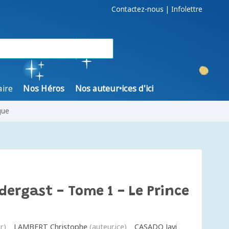
Contactez-nous
|
Infolettre
aire
Nos Héros
Nos auteur•ices d'ici
gue
dergast - Tome 1 - Le Prince
r)
LAMBERT Christophe
(auteur.ice)
CASADO Javi