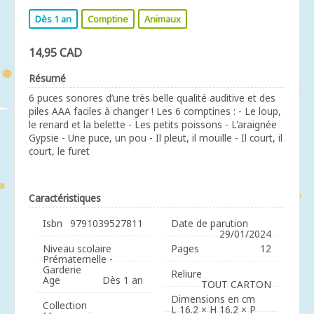
Dès 1 an
Comptine
Animaux
14,95 CAD
Résumé
6 puces sonores d’une très belle qualité auditive et des
piles AAA faciles à changer ! Les 6 comptines : - Le loup,
le renard et la belette - Les petits poissons - L'araignée
Gypsie - Une puce, un pou - Il pleut, il mouille - Il court, il
court, le furet
Caractéristiques
Isbn
9791039527811
Date de parution
29/01/2024
Niveau scolaire
Pages
12
Prématernelle -
Garderie
Reliure
Age
Dès 1 an
TOUT CARTON
Dimensions en cm
Collection
L 16.2 × H 16.2 × P