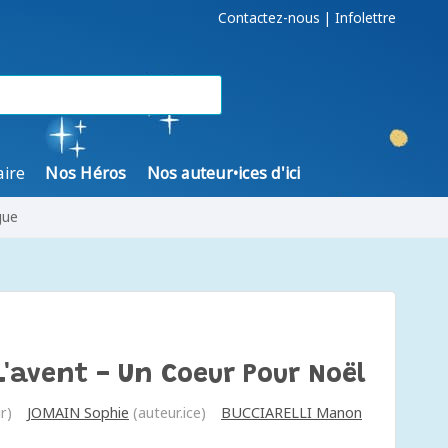
Contactez-nous
|
Infolettre
aire
Nos Héros
Nos auteur•ices d'ici
gue
'avent - Un Coeur Pour Noël
r)
JOMAIN Sophie
(auteur.ice)
BUCCIARELLI Manon