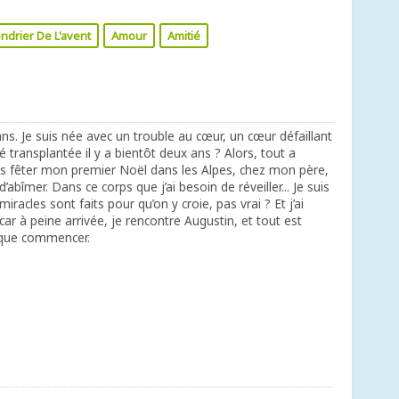
ndrier De L'avent
Amour
Amitié
8 ans. Je suis née avec un trouble au cœur, un cœur défaillant
été transplantée il y a bientôt deux ans ? Alors, tout a
is fêter mon premier Noël dans les Alpes, chez mon père,
’abîmer. Dans ce corps que j’ai besoin de réveiller... Je suis
iracles sont faits pour qu’on y croie, pas vrai ? Et j’ai
 car à peine arrivée, je rencontre Augustin, et tout est
 que commencer.