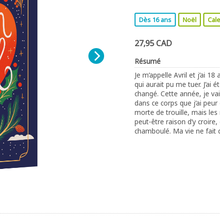
Dès 16 ans
Noël
Cale
27,95 CAD
Résumé
Je m’appelle Avril et j’ai 1
qui aurait pu me tuer. J’ai 
changé. Cette année, je va
dans ce corps que j’ai peur d
morte de trouille, mais les m
peut-être raison d’y croire,
chamboulé. Ma vie ne fait