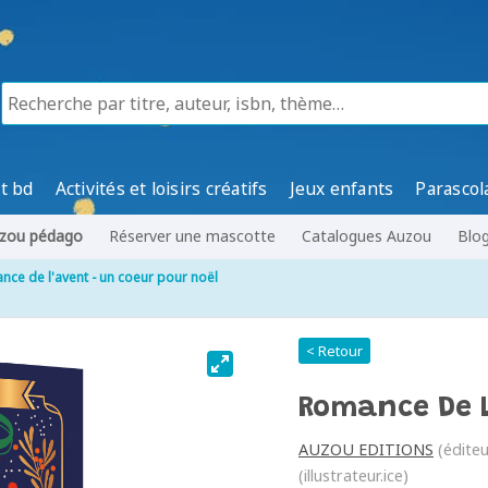
t bd
Activités et loisirs créatifs
Jeux enfants
Parascol
zou pédago
Réserver une mascotte
Catalogues Auzou
Blo
nce de l'avent - un coeur pour noël
< Retour
Romance De L
AUZOU EDITIONS
(éditeu
(illustrateur.ice)