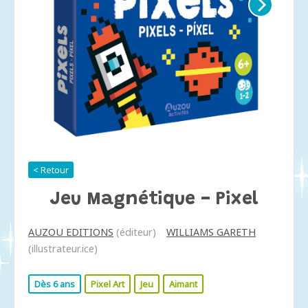
< Retour
Jeu Magnétique - Pixel
AUZOU EDITIONS
(éditeur)
WILLIAMS GARETH
(illustrateur.ice)
Dès 6 ans
Pixel Art
Jeu
Aimant