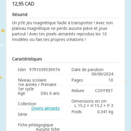
12,95 CAD
Résumé
Un p'tit jeu magnétique facile à transporter ! Avec son
plateau magnétique ne perds aucune pièce et joue
partout ! Avec tes pixels aimantés reproduis les 10
modèles ou fais tes propres créations !
Caractéristiques
Isbn
9791039536974
Date de parution
06/06/2024
Niveau scolaire
Pages
10
1re année / Primaire
1er cycle
Reliure
COFFRET
Age
Dès 6 ans
Dimensions en cm
Collection
L 15.2 × H 15.2 × P 3
Divers aimants
Poids
0.341 kg
Série
Fiche pédagogique
Aucune fiche