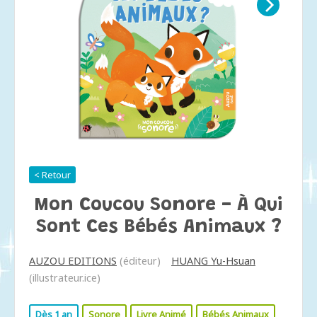
< Retour
Mon Coucou Sonore - À Qui
Sont Ces Bébés Animaux ?
AUZOU EDITIONS
(éditeur)
HUANG Yu-Hsuan
(illustrateur.ice)
Dès 1 an
Sonore
Livre Animé
Bébés Animaux