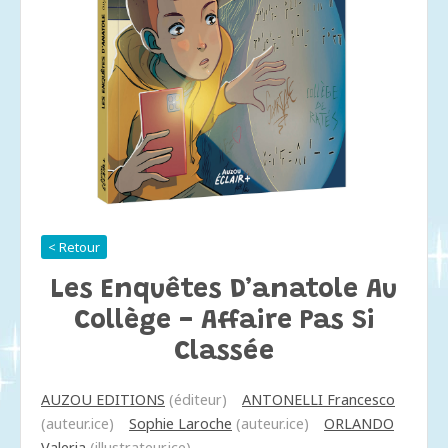
< Retour
Les Enquêtes D’anatole Au
Collège - Affaire Pas Si
Classée
AUZOU EDITIONS
(éditeur)
ANTONELLI Francesco
(auteur.ice)
Sophie Laroche
(auteur.ice)
ORLANDO
Valeria
(illustrateur.ice)