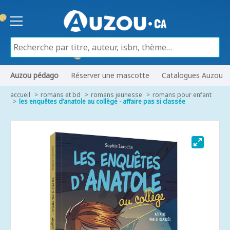
Auzou pédago
Réserver une mascotte
Catalogues Auzou
accueil
romans et bd
romans jeunesse
romans pour enfant
les enquêtes d’anatole au collège - affaire pas si classée