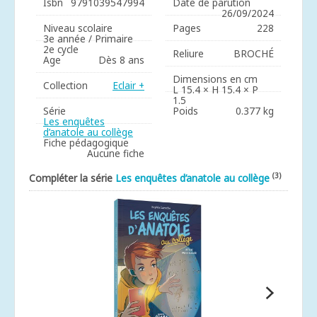
Isbn
9791039547994
Date de parution
26/09/2024
Niveau scolaire
Pages
228
3e année / Primaire
2e cycle
Reliure
BROCHÉ
Age
Dès 8 ans
Dimensions en cm
Collection
Eclair +
L 15.4 × H 15.4 × P
1.5
Série
Poids
0.377 kg
Les enquêtes
d’anatole au collège
Fiche pédagogique
Aucune fiche
(3)
Compléter la série
Les enquêtes d’anatole au collège