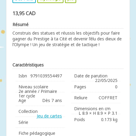
13,95 CAD
Résumé
Construis des statues et réussis les objectifs pour faire
gagner du Prestige à ta Cité et devenir l’élu des dieux de
l’Olympe ! Un jeu de stratégie et de tactique !
Caractéristiques
Isbn
9791039554497
Date de parution
22/05/2025
Niveau scolaire
Pages
0
2e année / Primaire
1er cycle
Reliure
COFFRET
Age
Dès 7 ans
Dimensions en cm
Collection
L 8.9 × H 8.9 × P 3.1
Jeu de cartes
Poids
0.173 kg
Série
Fiche pédagogique