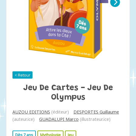
< Retour
Jeu De Cartes - Jeu De
Olympus
AUZOU EDITIONS
(éditeur)
DESPORTES Guillaume
(auteur.ice)
GUADALUPI Marco
(illustrateur.ice)
Dès 7 ans
Mythologie
Jeu