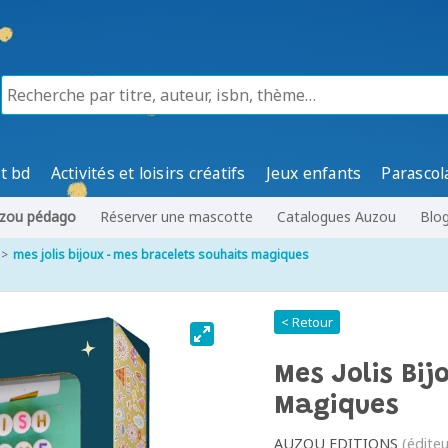
t bd
Activités et loisirs créatifs
Jeux enfants
Parascol
zou pédago
Réserver une mascotte
Catalogues Auzou
Blo
mes jolis bijoux - mes bracelets souhaits magiques
< Retour
Mes Jolis Bij
Magiques
AUZOU EDITIONS
(éditeu