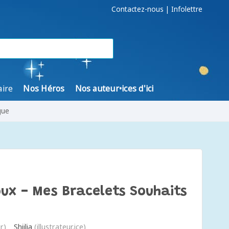
Contactez-nous
|
Infolettre
aire
Nos Héros
Nos auteur•ices d'ici
gue
oux - Mes Bracelets Souhaits
r)
Shiilia
(illustrateur.ice)