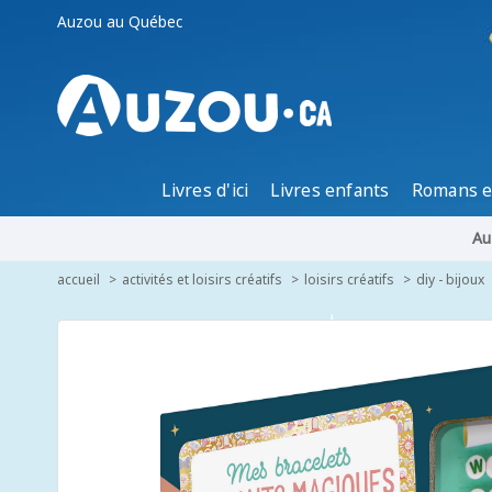
Auzou au Québec
Livres d'ici
Livres enfants
Romans e
Au
accueil
activités et loisirs créatifs
loisirs créatifs
diy - bijoux