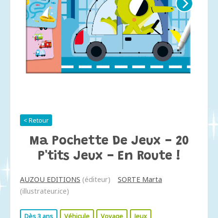
< Retour
Ma Pochette De Jeux - 20
P'tits Jeux - En Route !
AUZOU EDITIONS
(éditeur)
SORTE Marta
(illustrateur.ice)
Dès 3 ans
Véhicule
Voyage
Jeux