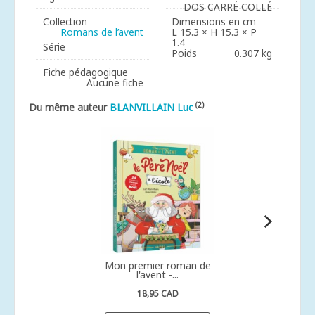
DOS CARRÉ COLLÉ
Collection
Dimensions en cm
Romans de l’avent
L 15.3 × H 15.3 × P
1.4
Série
Poids
0.307 kg
Fiche pédagogique
Aucune fiche
(2)
Du même auteur
BLANVILLAIN Luc
Mon premier roman de
l'avent -...
18,95 CAD