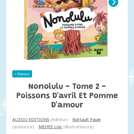
< Retour
Nonolulu - Tome 2 -
Poissons D'avril Et Pomme
D'amour
AUZOU EDITIONS
(éditeur)
Battault Paule
(auteur.ice)
MEHEE Loic
(illustrateur.ice)