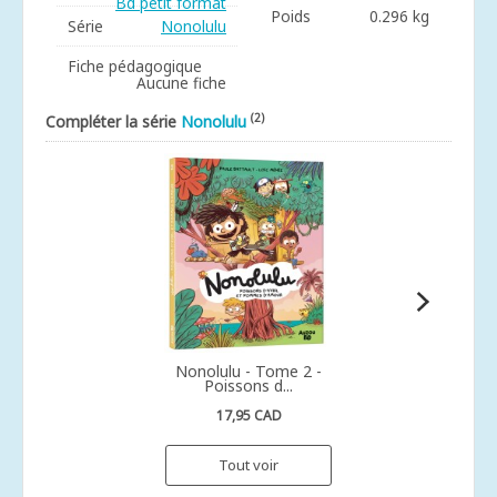
Bd petit format
Poids
0.296 kg
Série
Nonolulu
Fiche pédagogique
Aucune fiche
(2)
Compléter la série
Nonolulu
Nonolulu - Tome 2 -
Poissons d...
17,95 CAD
Tout voir