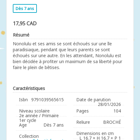
Dès 7 ans
17,95 CAD
Résumé
Nonolulu et ses amis se sont échoués sur une île
paradisiaque, pendant que leurs parents se sont
échoués sur une autre. En les attendant, Nonolulu est
bien décidée à profiter un maximum de sa liberté pour
faire le plein de bêtises.
Caractéristiques
Isbn
9791039565615
Date de parution
28/01/2026
Niveau scolaire
Pages
104
2e année / Primaire
1er cycle
Reliure
BROCHÉ
Age
Dès 7 ans
Dimensions en cm
Collection
L 16.7 × H 16.7 × P 1