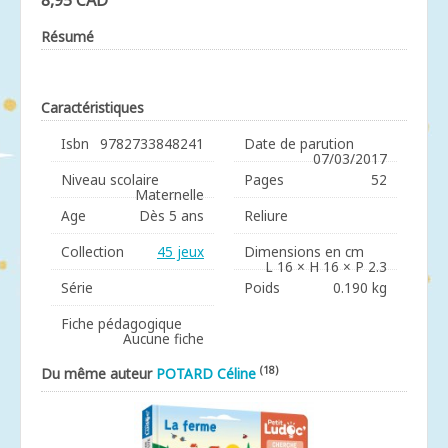
8,95 CAD
Résumé
Caractéristiques
Isbn
9782733848241
Date de parution
07/03/2017
Niveau scolaire
Pages
52
Maternelle
Age
Dès 5 ans
Reliure
Collection
45 jeux
Dimensions en cm
L 16 × H 16 × P 2.3
Série
Poids
0.190 kg
Fiche pédagogique
Aucune fiche
(18)
Du même auteur
POTARD Céline