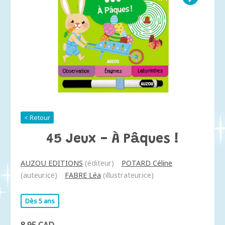
< Retour
45 Jeux - À Pâques !
AUZOU EDITIONS
(éditeur)
POTARD Céline
(auteur.ice)
FABRE Léa
(illustrateur.ice)
Dès 5 ans