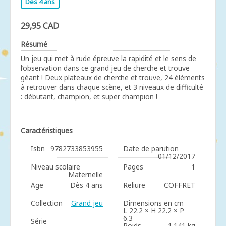
Dès 4 ans
29,95 CAD
Résumé
Un jeu qui met à rude épreuve la rapidité et le sens de
l’observation dans ce grand jeu de cherche et trouve
géant ! Deux plateaux de cherche et trouve, 24 éléments
à retrouver dans chaque scène, et 3 niveaux de difficulté
: débutant, champion, et super champion !
Caractéristiques
Isbn
9782733853955
Date de parution
01/12/2017
Niveau scolaire
Pages
1
Maternelle
Age
Dès 4 ans
Reliure
COFFRET
Collection
Grand jeu
Dimensions en cm
L 22.2 × H 22.2 × P
6.3
Série
Poids
1.141 kg