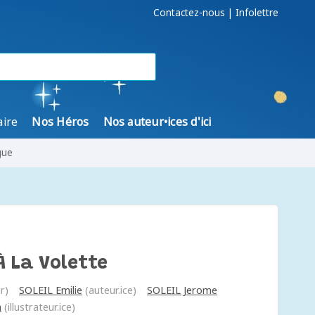
Contactez-nous
|
Infolettre
aire
Nos Héros
Nos auteur•ices d'ici
gue
À La Volette
r)
SOLEIL Emilie
(auteur.ice)
SOLEIL Jerome
a
(illustrateur.ice)