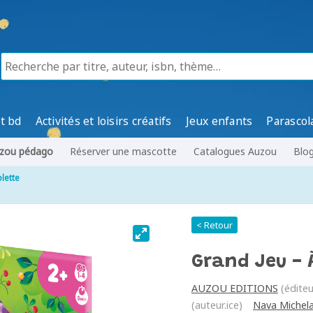
t bd
Activités et loisirs créatifs
Jeux enfants
Parascol
zou pédago
Réserver une mascotte
Catalogues Auzou
Blo
olette
< Retour
Grand Jeu - 
AUZOU EDITIONS
(éditeu
(auteur.ice)
Nava Michel