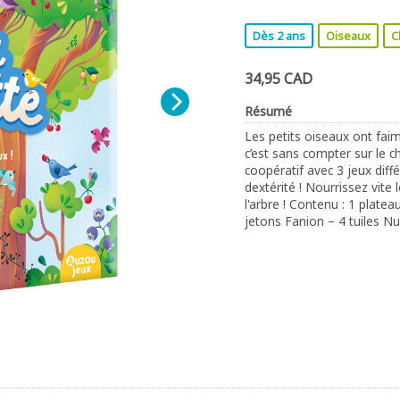
Dès 2 ans
Oiseaux
C
34,95 CAD
Résumé
Les petits oiseaux ont faim,
c’est sans compter sur le c
coopératif avec 3 jeux diff
dextérité ! Nourrissez vite
l'arbre ! Contenu : 1 plate
jetons Fanion – 4 tuiles N