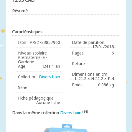
12,95 CAD
Résumé
Caractéristiques
Isbn
9782733857960
Date de parution
17/01/2018
Niveau scolaire
Pages
6
Prématernelle -
Garderie
Reliure
Age
Dès 1 an
Dimensions en cm
Collection
Divers bain
L 21.2 × H 21.2 × P 4
Poids
0.086 kg
Série
Fiche pédagogique
Aucune fiche
(14)
Dans la même collection
Divers bain