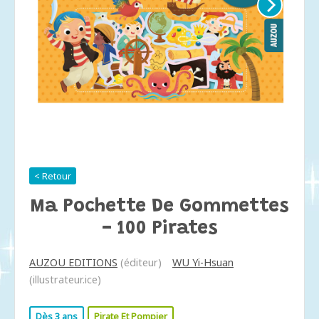
< Retour
Ma Pochette De Gommettes
- 100 Pirates
AUZOU EDITIONS
(éditeur)
WU Yi-Hsuan
(illustrateur.ice)
Dès 3 ans
Pirate Et Pompier