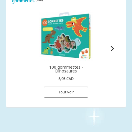
gommettes
100 gommettes -
Dinosaures
8,95 CAD
Tout voir