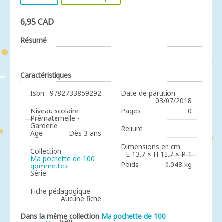
6,95 CAD
Résumé
Caractéristiques
Isbn
9782733859292
Date de parution
03/07/2018
Niveau scolaire
Pages
0
Prématernelle -
Garderie
Reliure
Age
Dès 3 ans
Dimensions en cm
Collection
L 13.7 × H 13.7 × P 1
Ma pochette de 100
Poids
0.048 kg
gommettes
Série
Fiche pédagogique
Aucune fiche
Dans la même collection
Ma pochette de 100
(+50)