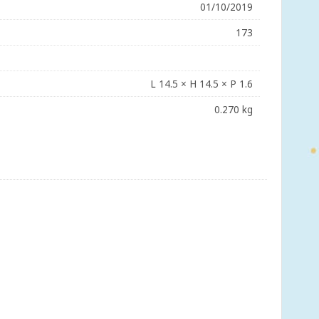
01/10/2019
173
L 14.5 × H 14.5 × P 1.6
0.270 kg