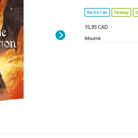
De 0 à 1 an
Fantasy
D
15,95 CAD
Résumé