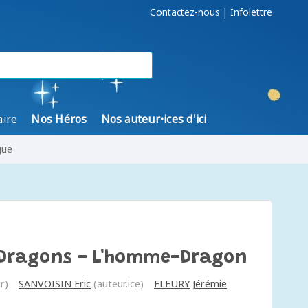
Contactez-nous
|
Infolettre
aire
Nos Héros
Nos auteur•ices d'ici
gue
 Dragons - L'homme-Dragon
r)
SANVOISIN Eric
(auteur.ice)
FLEURY Jérémie