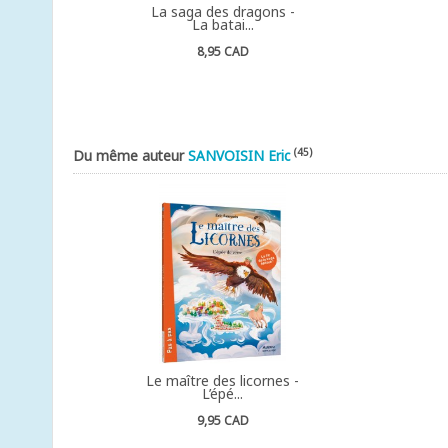
La saga des dragons -
La batai...
8,95 CAD
(45)
Du même auteur
SANVOISIN Eric
Le maître des licornes -
L’épé...
9,95 CAD