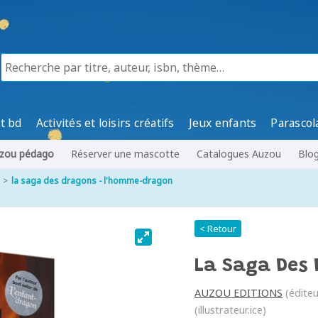
t bd
Activités et loisirs créatifs
Jeux enfants
Parascol
zou pédago
Réserver une mascotte
Catalogues Auzou
Blo
la saga des dragons - l'homme-dragon
< Retour
La Saga Des
AUZOU EDITIONS
(éditeu
(illustrateur.ice)