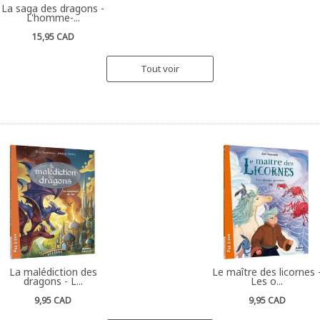
La saga des dragons -
L'homme-...
15,95 CAD
Tout voir
La malédiction des
Le maître des licornes 
dragons - L...
Les o...
9,95 CAD
9,95 CAD