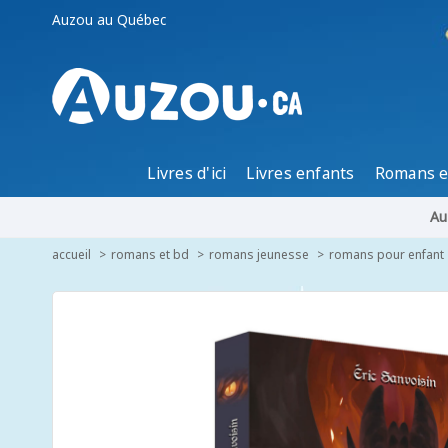
Auzou au Québec
Livres d'ici
Livres enfants
Romans e
Au
accueil
romans et bd
romans jeunesse
romans pour enfant