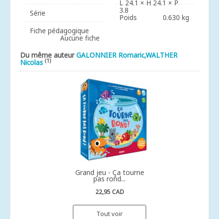
L 24.1 × H 24.1 × P
3.8
Série
Poids
0.630 kg
Fiche pédagogique
Aucune fiche
Du même auteur
GALONNIER Romaric,WALTHER
(1)
Nicolas
Grand jeu - Ça tourne
pas rond...
22,95 CAD
Tout voir