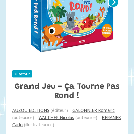
< Retour
Grand Jeu - Ça Tourne Pas
Rond !
AUZOU EDITIONS
(éditeur)
GALONNIER Romaric
(auteur.ice)
WALTHER Nicolas
(auteur.ice)
BERANEK
Carlo
(illustrateur.ice)