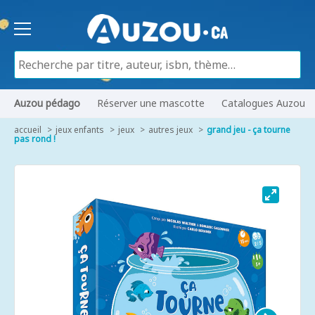
Auzou pédago
Réserver une mascotte
Catalogues Auzou
accueil
jeux enfants
jeux
autres jeux
grand jeu - ça tourne
pas rond !