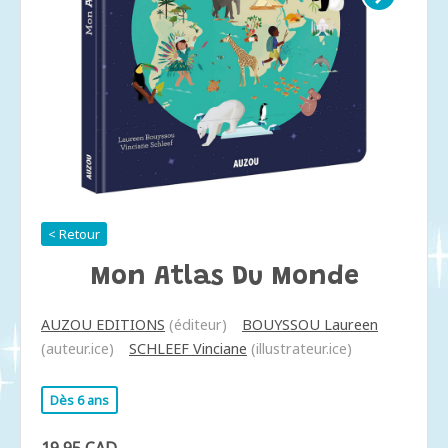
< Retour
Mon Atlas Du Monde
AUZOU EDITIONS
(éditeur)
BOUYSSOU Laureen
(auteur.ice)
SCHLEEF Vinciane
(illustrateur.ice)
Dès 6 ans