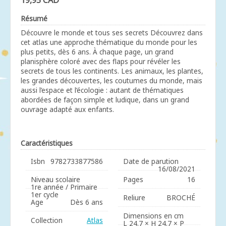
19,95 CAD
Résumé
Découvre le monde et tous ses secrets Découvrez dans
cet atlas une approche thématique du monde pour les
plus petits, dès 6 ans. À chaque page, un grand
planisphère coloré avec des flaps pour révéler les
secrets de tous les continents. Les animaux, les plantes,
les grandes découvertes, les coutumes du monde, mais
aussi l’espace et l’écologie : autant de thématiques
abordées de façon simple et ludique, dans un grand
ouvrage adapté aux enfants.
Caractéristiques
Isbn
9782733877586
Date de parution
16/08/2021
Niveau scolaire
Pages
16
1re année / Primaire
1er cycle
Reliure
BROCHÉ
Age
Dès 6 ans
Dimensions en cm
Collection
Atlas
L 24.7 × H 24.7 × P