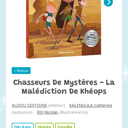
< Retour
Chasseurs De Mystères - La
Malédiction De Khéops
AUZOU EDITIONS
(éditeur)
KALENGULA Catherine
(auteur.ice)
RIX Nicolas
(illustrateur.ice)
Dès 8 ans
Histoire
Enquête