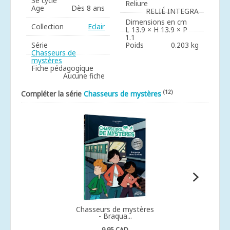
3e cycle
Reliure
Age
Dès 8 ans
RELIÉ INTEGRA
Dimensions en cm
Collection
Eclair
L 13.9 × H 13.9 × P
1.1
Série
Poids
0.203 kg
Chasseurs de
mystères
Fiche pédagogique
Aucune fiche
(12)
Compléter la série
Chasseurs de mystères
Chasseurs de mystères
- Braqua...
9,95 CAD