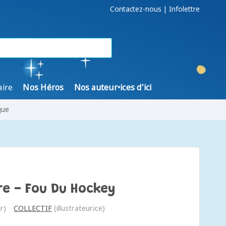
Contactez-nous
|
Infolettre
aire
Nos Héros
Nos auteur•ices d'ici
gue
re - Fou Du Hockey
r)
COLLECTIF
(illustrateur.ice)