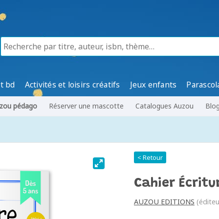
t bd
Activités et loisirs créatifs
Jeux enfants
Parascol
zou pédago
Réserver une mascotte
Catalogues Auzou
Blo
< Retour
Cahier Écritu
AUZOU EDITIONS
(éditeu