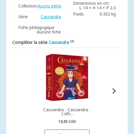
Dimensions en cm
Collection
Auzou extra
L 14 × H 14 × P 2.3
Poids
0.302 kg
Série
Cassandra
Fiche pédagogique
Aucune fiche
(3)
Compléter la série
Cassandra
Cassandra - Cassandra -
L'ulti...
16,95 CAD