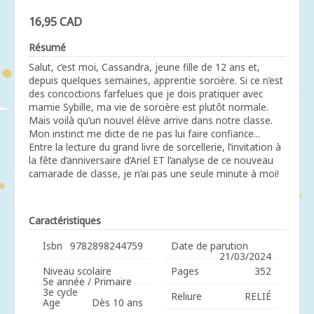
16,95 CAD
Résumé
Salut, c’est moi, Cassandra, jeune fille de 12 ans et,
depuis quelques semaines, apprentie sorcière. Si ce n’est
des concoctions farfelues que je dois pratiquer avec
mamie Sybille, ma vie de sorcière est plutôt normale.
Mais voilà qu’un nouvel élève arrive dans notre classe.
Mon instinct me dicte de ne pas lui faire confiance...
Entre la lecture du grand livre de sorcellerie, l’invitation à
la fête d’anniversaire d’Ariel ET l’analyse de ce nouveau
camarade de classe, je n’ai pas une seule minute à moi!
Caractéristiques
Isbn
9782898244759
Date de parution
21/03/2024
Niveau scolaire
Pages
352
5e année / Primaire
3e cycle
Reliure
RELIÉ
Age
Dès 10 ans