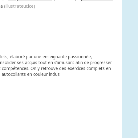
ia
(illustrateur.ice)
plets, élaboré par une enseignante passionnée,
onsolider ses acquis tout en s’amusant afin de progresser
t compétences. On y retrouve des exercices complets en
s autocollants en couleur inclus