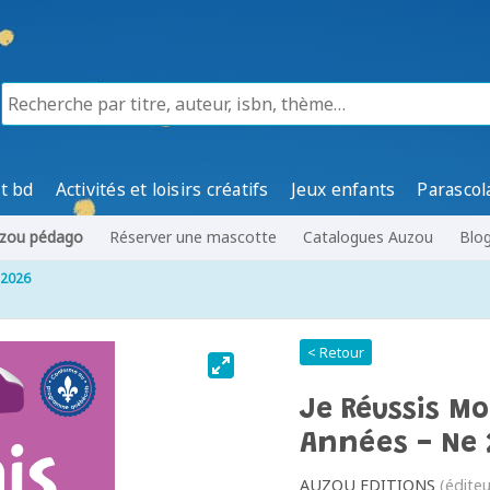
t bd
Activités et loisirs créatifs
Jeux enfants
Parascol
zou pédago
Réserver une mascotte
Catalogues Auzou
Blo
 2026
< Retour
Je Réussis Mo
Années - Ne 
AUZOU EDITIONS
(éditeu