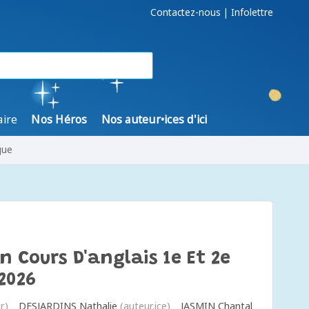
Contactez-nous
|
Infolettre
aire
Nos Héros
Nos auteur•ices d'ici
gue
n Cours D'anglais 1e Et 2e
2026
r)
DESJARDINS Nathalie
(auteur.ice)
JASMIN Chantal