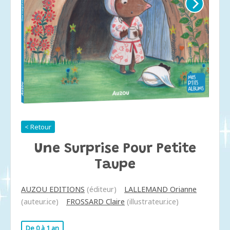
< Retour
Une Surprise Pour Petite
Taupe
AUZOU EDITIONS
(éditeur)
LALLEMAND Orianne
(auteur.ice)
FROSSARD Claire
(illustrateur.ice)
De 0 à 1 an