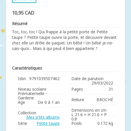
10,95 CAD
Résumé
Toc, toc, toc ! Qui frappe à la petite porte de Petite
taupe ? Petite taupe ouvre la porte, et découvre devant
chez elle un drôle de paquet. Un bébé ! Un bébé je-ne-
sais-quoi... Mais à qui peut-il bien appartenir ?
Caractéristiques
Isbn
9791039507462
Date de parution
29/03/2022
Niveau scolaire
Pages
31
Prématernelle -
Garderie
Reliure
BROCHÉ
Age
De 0 à 1 an
Dimensions en cm
Collection
L 21.6 × H 21.6 × P
Mes p'tits albums
0.8
Série
Petite taupe
Poids
0.172 kg