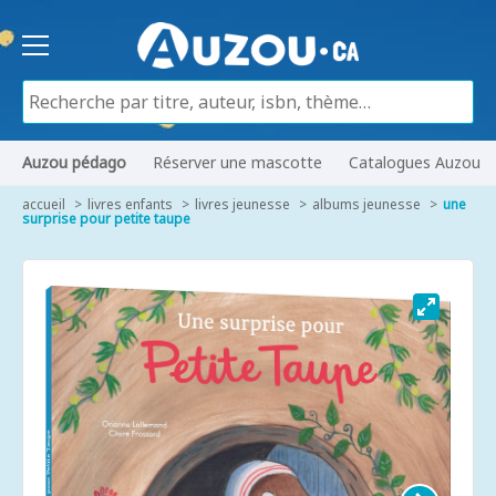
Auzou pédago
Réserver une mascotte
Catalogues Auzou
accueil
livres enfants
livres jeunesse
albums jeunesse
une
surprise pour petite taupe