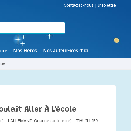
Contactez-nous
|
Infolettre
aire
Nos Héros
Nos auteur•ices d'ici
gue
ulait Aller À L'école
r)
LALLEMAND Orianne
(auteur.ice)
THUILLIER