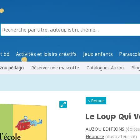
t bd
Activités et loisirs créatifs
Jeux enfants
Parascol
zou pédago
Réserver une mascotte
Catalogues Auzou
Blo
< Retour
Le Loup Qui Vo
AUZOU EDITIONS
(éditeu
Éléonore
(illustrateur.ice)