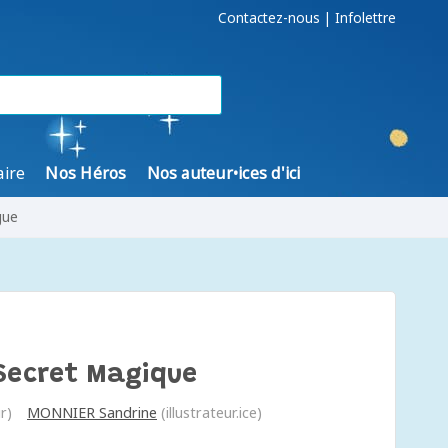
Contactez-nous
|
Infolettre
aire
Nos Héros
Nos auteur•ices d'ici
gue
Secret Magique
r)
MONNIER Sandrine
(illustrateur.ice)