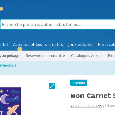
t bd
Activités et loisirs créatifs
Jeux enfants
Parascol
zou pédago
Réserver une mascotte
Catalogues Auzou
Blo
et magique
< Retour
Mon Carnet 
AUZOU EDITIONS
(éditeu