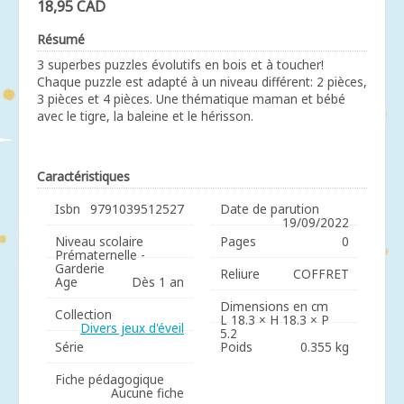
18,95 CAD
Résumé
3 superbes puzzles évolutifs en bois et à toucher!
Chaque puzzle est adapté à un niveau différent: 2 pièces,
3 pièces et 4 pièces. Une thématique maman et bébé
avec le tigre, la baleine et le hérisson.
Caractéristiques
Isbn
9791039512527
Date de parution
19/09/2022
Niveau scolaire
Pages
0
Prématernelle -
Garderie
Reliure
COFFRET
Age
Dès 1 an
Dimensions en cm
Collection
L 18.3 × H 18.3 × P
Divers jeux d'éveil
5.2
Série
Poids
0.355 kg
Fiche pédagogique
Aucune fiche