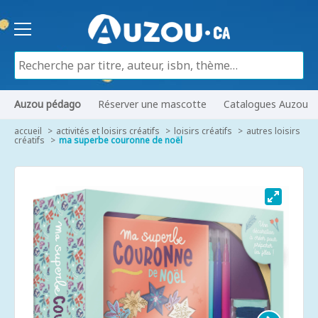
Auzou pédago
Réserver une mascotte
Catalogues Auzou
accueil
activités et loisirs créatifs
loisirs créatifs
autres loisirs
créatifs
ma superbe couronne de noël