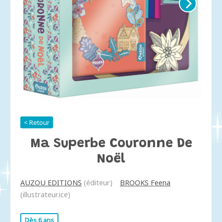
< Retour
Ma Superbe Couronne De
Noël
AUZOU EDITIONS
(éditeur)
BROOKS Feena
(illustrateur.ice)
Dès 6 ans