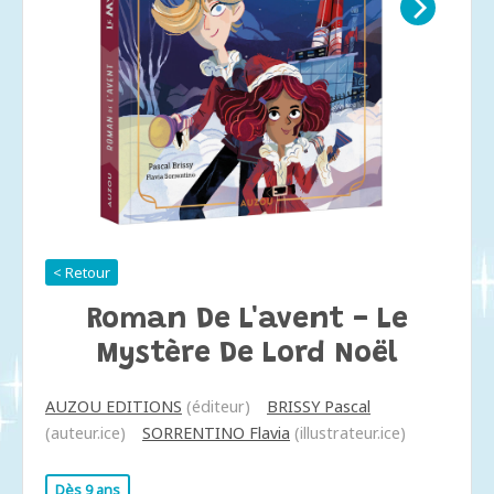
< Retour
Roman De L'avent - Le
Mystère De Lord Noël
AUZOU EDITIONS
(éditeur)
BRISSY Pascal
(auteur.ice)
SORRENTINO Flavia
(illustrateur.ice)
Dès 9 ans