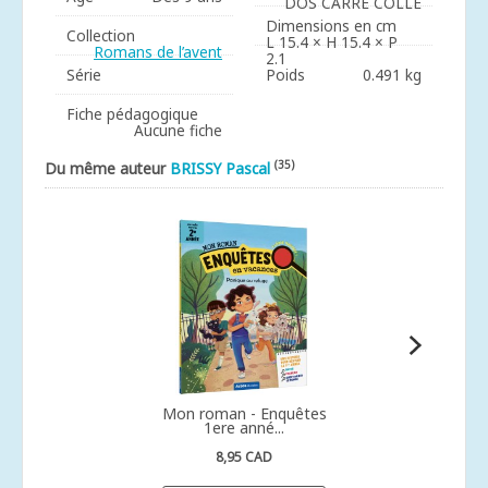
DOS CARRÉ COLLÉ
Dimensions en cm
Collection
L 15.4 × H 15.4 × P
Romans de l’avent
2.1
Série
Poids
0.491 kg
Fiche pédagogique
Aucune fiche
(35)
Du même auteur
BRISSY Pascal
Mon roman - Enquêtes
1ere anné...
8,95 CAD