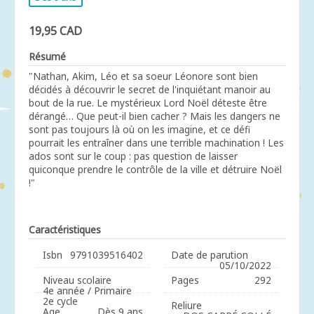
19,95 CAD
Résumé
"Nathan, Akim, Léo et sa soeur Léonore sont bien
décidés à découvrir le secret de l'inquiétant manoir au
bout de la rue. Le mystérieux Lord Noël déteste être
dérangé… Que peut-il bien cacher ? Mais les dangers ne
sont pas toujours là où on les imagine, et ce défi
pourrait les entraîner dans une terrible machination ! Les
ados sont sur le coup : pas question de laisser
quiconque prendre le contrôle de la ville et détruire Noël
!"
Caractéristiques
Isbn
9791039516402
Date de parution
05/10/2022
Niveau scolaire
Pages
292
4e année / Primaire
2e cycle
Reliure
Age
Dès 9 ans