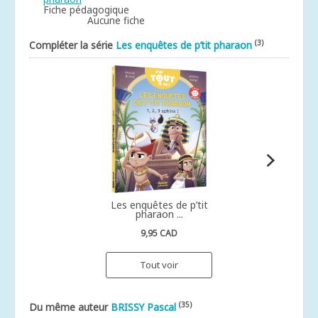
Fiche pédagogique
Aucune fiche
(3)
Compléter la série
Les enquêtes de p’tit pharaon
Les enquêtes de p’tit
pharaon ...
9,95 CAD
Tout voir
(35)
Du même auteur
BRISSY Pascal