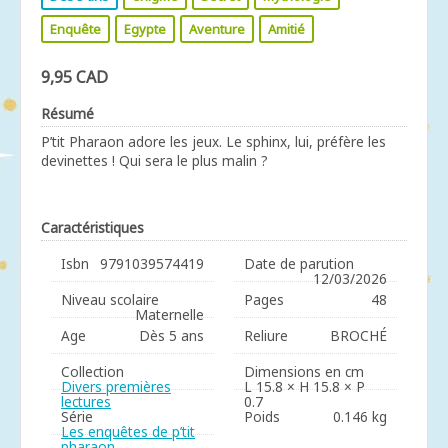
Enquête
Egypte
Aventure
Amitié
9,95 CAD
Résumé
P’tit Pharaon adore les jeux. Le sphinx, lui, préfère les
devinettes ! Qui sera le plus malin ?
Caractéristiques
Isbn
9791039574419
Date de parution
12/03/2026
Niveau scolaire
Pages
48
Maternelle
Age
Dès 5 ans
Reliure
BROCHÉ
Collection
Dimensions en cm
Divers premières
L 15.8 × H 15.8 × P
lectures
0.7
Série
Poids
0.146 kg
Les enquêtes de p’tit
pharaon