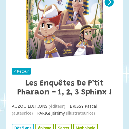
< Retour
Les Enquêtes De P’tit
Pharaon - 1, 2, 3 Sphinx !
AUZOU EDITIONS
(éditeur)
BRISSY Pascal
(auteur.ice)
PARIGI Jérémy
(illustrateur.ice)
Dès 5 ans
énigme
Secret
Mythologie